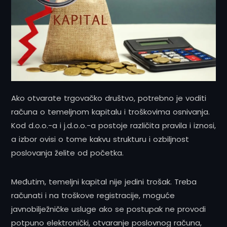
Ako otvarate trgovačko društvo, potrebno je voditi
računa o temeljnom kapitalu i troškovima osnivanja.
Kod d.o.o.-a i j.d.o.o.-a postoje različita pravila i iznosi,
a izbor ovisi o tome kakvu strukturu i ozbiljnost
poslovanja želite od početka.
Međutim, temeljni kapital nije jedini trošak. Treba
računati i na troškove registracije, moguće
javnobilježničke usluge ako se postupak ne provodi
potpuno elektronički, otvaranje poslovnog računa,