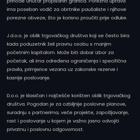
prihode unutar propisanih granica. Porezna uprava
ima poseban vodič za obrtnike paušaliste i njihove
porezne obveze, što je korisno proučiti prije odluke.
J.d.o.o. je oblik trgovačkog društva koji se često bira
kada poduzetnik želi pravnu osobu s manjim
početnim kapitalom. Može biti dobar izbor za
početak, ali ima određena ograničenja i specifična
pravila, primjerice vezana uz zakonske rezerve i
kasnije poslovanje.
D.o.o. je klasičan i najčešće korišten oblik trgovačkog
društva. Pogodan je za ozbiljnije poslovne planove,
suradnju s partnerima, veće projekte, zapošljavanje,
rast i poslovanje u kojem je važno jasno odvojiti
privatnu i poslovnu odgovornost.