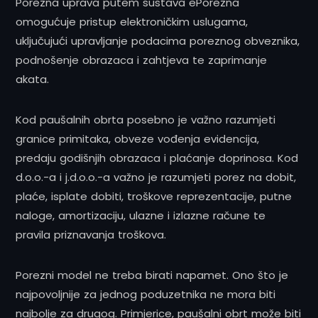
Porezna uprava putem sustava ePorezna
omogućuje pristup elektroničkim uslugama,
uključujući upravljanje podacima poreznog obveznika,
podnošenje obrazaca i zahtjeva te zaprimanje
akata.
Kod paušalnih obrta posebno je važno razumjeti
granice primitaka, obveze vođenja evidencija,
predaju godišnjih obrazaca i plaćanje doprinosa. Kod
d.o.o.-a i j.d.o.o.-a važno je razumjeti porez na dobit,
plaće, isplate dobiti, troškove reprezentacije, putne
naloge, amortizaciju, ulazne i izlazne račune te
pravila priznavanja troškova.
Porezni model ne treba birati napamet. Ono što je
najpovoljnije za jednog poduzetnika ne mora biti
najbolje za drugog. Primjerice, paušalni obrt može biti