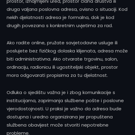
prostor, iznajmljeni ured, prostor člana društva ili
druga valjana poslovna adresa, ovisno o situaciji. Kod
nekih djelatnosti adresa je formalna, dok je kod
drugih povezana s konkretnim uvjetima za rad.
Ako radite online, pružate savjetodavne usluge ili
poslujete bez fizičkog dolaska klijenata, adresa može
biti administrativna. Ako otvarate trgovinu, salon,
ordinaciju, radionicu ili ugostiteljski objekt, prostor
mora odgovarati propisima za tu djelatnost.
Odluka o sjedištu važna je i zbog komunikacije s
institucijama, zaprimanja službene pošte i poslovne
vjerodostojnosti. U praksi je važno da adresa bude
dostupna i uredno organizirana jer propuštena
službena obavijest može stvoriti nepotrebne
probleme.