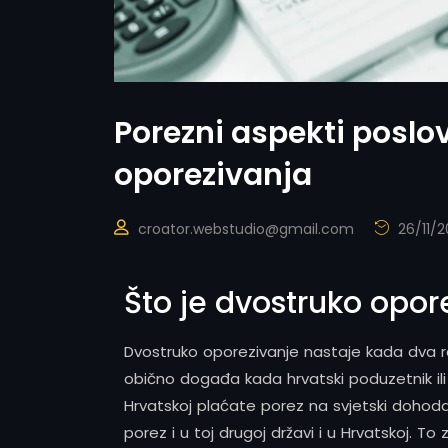
Porezni aspekti posl
oporezivanja
croator.webstudio@gmail.com
26/11/2
Što je dvostruko opor
Dvostruko oporezivanje nastaje kada dva ra
obično događa kada hrvatski poduzetnik ili 
Hrvatskoj plaćate porez na svjetski dohodak)
porez i u toj drugoj državi i u Hrvatskoj. 