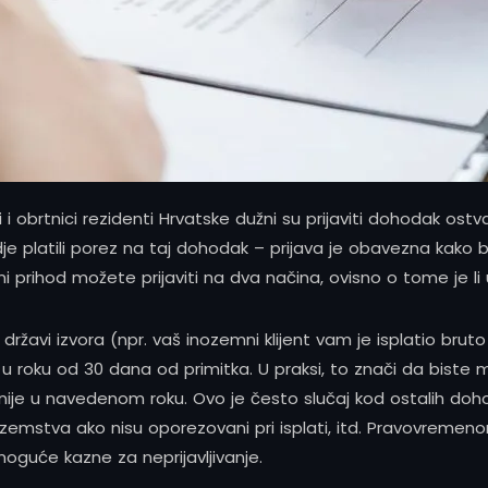
i obrtnici rezidenti Hrvatske dužni su prijaviti dohodak ost
dje platili porez na taj dohodak – prijava je obavezna kako bi
ni prihod možete prijaviti na dva načina, ovisno o tome je li
državi izvora (npr. vaš inozemni klijent vam je isplatio bru
vi u roku od 30 dana od primitka. U praksi, to znači da biste m
asnije u navedenom roku. Ovo je često slučaj kod ostalih d
nozemstva ako nisu oporezovani pri isplati, itd. Pravovremen
oguće kazne za neprijavljivanje.