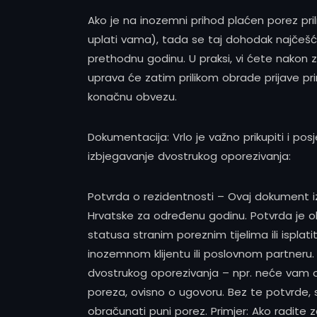
Ako je na inozemni prihod plaćen porez pril
uplati vama), tada se taj dohodak najčešće 
prethodnu godinu. U praksi, vi ćete nakon 
uprava će zatim prilikom obrade prijave pr
konačnu obvezu.
Dokumentacija: Vrlo je važno prikupiti i 
izbjegavanje dvostrukog oporezivanja:
Potvrda o rezidentnosti – Ovaj dokument i
Hrvatske za određenu godinu. Potvrda je obič
statusa stranim poreznim tijelima ili isp
inozemnom klijentu ili poslovnom partneru.
dvostrukog oporezivanja – npr. neće vam odb
poreza, ovisno o ugovoru. Bez te potvrde,
obračunati puni porez. Primjer: Ako radite 