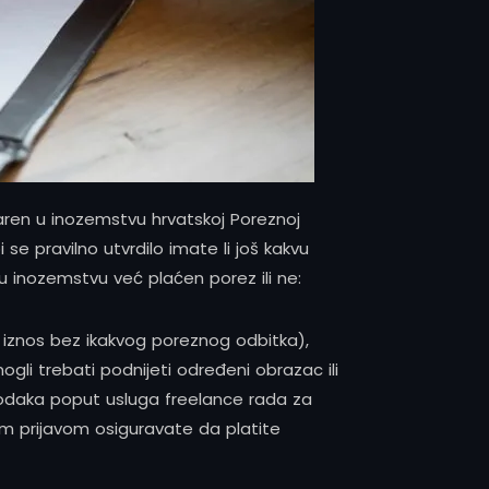
varen u inozemstvu hrvatskoj Poreznoj
 se pravilno utvrdilo imate li još kakvu
 u inozemstvu već plaćen porez ili ne:
to iznos bez ikakvog poreznog odbitka),
ogli trebati podnijeti određeni obrazac ili
ohodaka poput usluga freelance rada za
om prijavom osiguravate da platite