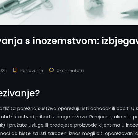
ovanja s inozemstvom: izbjeg
025
Poslovanje
0Komentara
ezivanje?
zličita porezna sustava oporezuju isti dohodak ili dobit. 
obrtnik ostvari prihod iz druge države. Primjerice, ako ste p
 i pružate usluge ili prodajete proizvode klijentima u inozem
To znači da biste za isti zarađeni iznos mogli biti oporezova