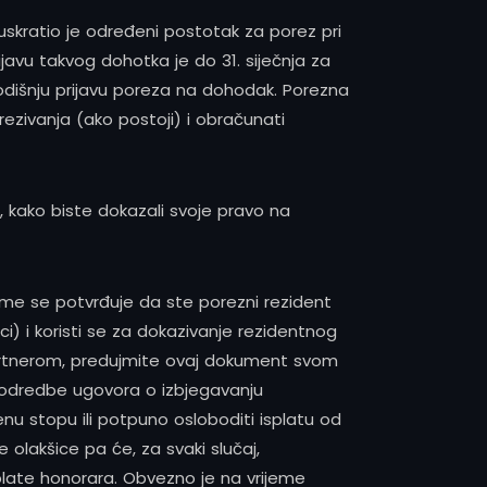
uskratio je određeni postotak za porez pri
javu takvog dohotka je do 31. siječnja za
godišnju prijavu poreza na dohodak. Porezna
ezivanja (ako postoji) i obračunati
 kako biste dokazali svoje pravo na
ime se potvrđuje da ste porezni rezident
ci) i koristi se za dokazivanje rezidentnog
 partnerom, predujmite ovaj dokument svom
i odredbe ugovora o izbjegavanju
nu stopu ili potpuno osloboditi isplatu od
lakšice pa će, za svaki slučaj,
splate honorara. Obvezno je na vrijeme