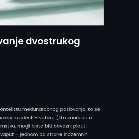
avanje dvostrukog
U kontekstu međunarodnog poslovanja, to se
orezni rezident Hrvatske (što znači da u
stvu, mogli biste biti obvezni platiti
ni dvaput – jednom od strane inozemnih