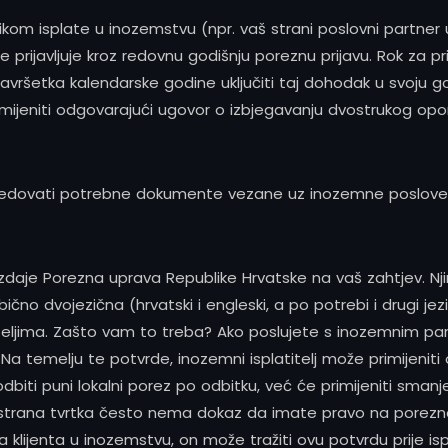
ikom isplate u inozemstvu (npr. vaš strani poslovni partner 
prijavljuje kroz redovnu godišnju poreznu prijavu. Rok za pri
završetka kalendarske godine uključiti taj dohodak u svoju 
imijeniti odgovarajući ugovor o izbjegavanju dvostrukog opor
posjedovati potrebne dokumente vezane uz inozemne poslove,
zdaje Porezna uprava Republike Hrvatske na vaš zahtjev. Nj
no dvojezična (hrvatski i engleski, a po potrebi i drugi jezi
latiteljima. Zašto vam to treba? Ako poslujete s inozemnim
 Na temelju te potvrde, inozemni isplatitelj može primijenit
iti puni lokalni porez po odbitku, već će primijeniti smanje
 strana tvrtka često nema dokaz da imate pravo na porezne o
za klijenta u inozemstvu, on može tražiti ovu potvrdu prije i