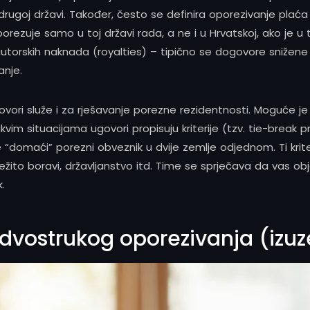
 drugoj državi. Također, često se definira oporezivanje pla
ezuje samo u toj državi rada, a ne i u Hrvatskoj, ako je u 
autorskih naknada (royalties) – tipično se dogovore snižene
anje.
vori služe i za rješavanje porezne rezidentnosti. Moguće je
 situacijama ugovori propisuju kriterije (tzv. tie-break pra
“domaći” porezni obveznik u dvije zemlje odjednom. Ti krite
ežito boravi, državljanstvo itd. Time se sprječava da vas obj
.
dvostrukog oporezivanja (izuz