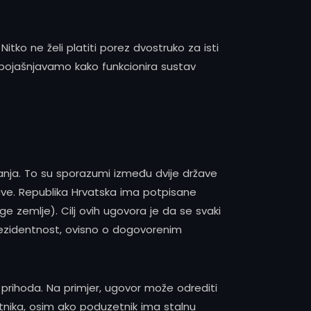
tko ne želi platiti porez dvostruko za isti
 pojašnjavamo kako funkcionira sustav
anja. To su sporazumi između dvije države
ave. Republika Hrvatska ima potpisane
e zemlje). Cilj ovih ugovora je da se svaki
 rezidentnost, ovisno o dogovorenim
 prihoda. Na primjer, ugovor može odrediti
tnika, osim ako poduzetnik ima stalnu