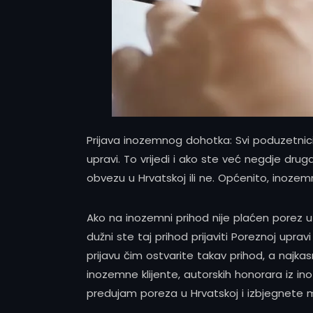
Prijava inozemnog dohotka: Svi poduzetnici 
upravi. To vrijedi i ako ste već negdje drug
obvezu u Hrvatskoj ili ne. Općenito, inozem
Ako na inozemni prihod nije plaćen porez u 
dužni ste taj prihod prijaviti Poreznoj upra
prijavu čim ostvarite takav prihod, a najk
inozemne klijente, autorskih honorara iz i
predujam poreza u Hrvatskoj i izbjegnete m