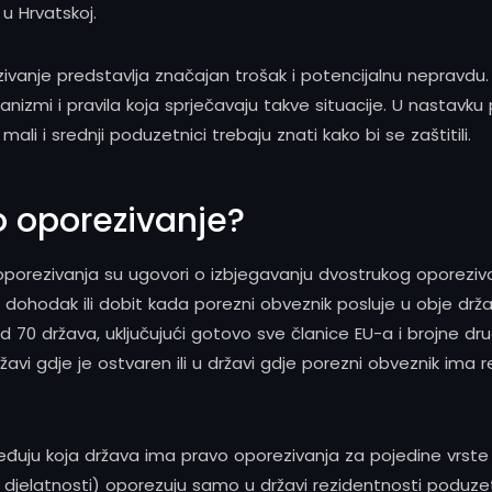
u Hrvatskoj.
vanje predstavlja značajan trošak i potencijalnu nepravdu. Ni
zmi i pravila koja sprječavaju takve situacije. U nastavku
li i srednji poduzetnici trebaju znati kako bi se zaštitili.
o oporezivanje?
 oporezivanja su ugovori o izbjegavanju dvostrukog oporeziv
dohodak ili dobit kada porezni obveznik posluje u obje drž
0 država, uključujući gotovo sve članice EU-a i brojne drug
vi gdje je ostvaren ili u državi gdje porezni obveznik ima
ređuju koja država ima pravo oporezivanja za pojedine vrste
 djelatnosti) oporezuju samo u državi rezidentnosti poduze