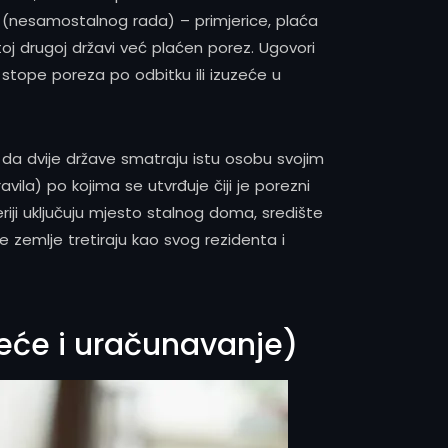
ća (nesamostalnog rada) – primjerice, plaća
toj drugoj državi već plaćen porez. Ugovori
 stope poreza po odbitku ili izuzeće u
 da dvije države smatraju istu osobu svojim
vila) po kojima se utvrđuje čiji je porezni
riji uključuju mjesto stalnog doma, središte
e zemlje tretiraju kao svog rezidenta i
eće i uračunavanje)