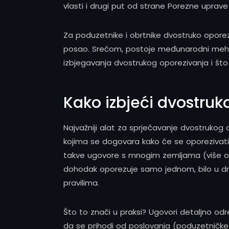
vlasti i drugi put od strane Porezne uprave 
Za poduzetnike i obrtnike dvostruko oporezi
posao. Srećom, postoje međunarodni mehani
izbjegavanja dvostrukog oporezivanja i što ma
Kako izbjeći dvostruk
Najvažniji alat za sprječavanje dvostrukog
kojima se dogovara kako će se oporezivati 
takve ugovore s mnogim zemljama (više od 7
dohodak oporezuje samo jednom, bilo u drža
pravilima.
Što to znači u praksi? Ugovori detaljno od
da se prihodi od poslovanja (poduzetničke